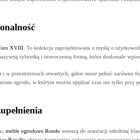
jonalność
oro XVIII
. To kolekcja zaprojektowana z myślą o użytkowni
asywną sylwetką i nowoczesną formą, która doskonale wpisuj
 i w przestrzeniach otwartych, gdzie może pełnić zarówno fu
centrum ogrodu, w którym można spędzać czas nie tylko przy p
zupełnienia
wo,
meble ogrodowe Rondo
wnoszą do aranżacji odrobinę klasy
we Rapallo
oferują harmonijne połączenie nowoczesnego wz