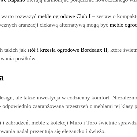
e, warto rozważyć
meble ogrodowe Club I
– zestaw o kompakt
sycznych aranżacji ciekawą alternatywą mogą być
meble ogro
h takich jak
stół i krzesła ogrodowe Bordeaux II
, które świet
ywania posiłków.
a
sign, ale także inwestycja w codzienny komfort. Niezależnie
 odpowiednio zaaranżowana przestrzeń z meblami tej klasy 
ci i zabrudzeń, meble z kolekcji Muro i Toro świetnie sprawd
owania nadal prezentują się elegancko i świeżo.