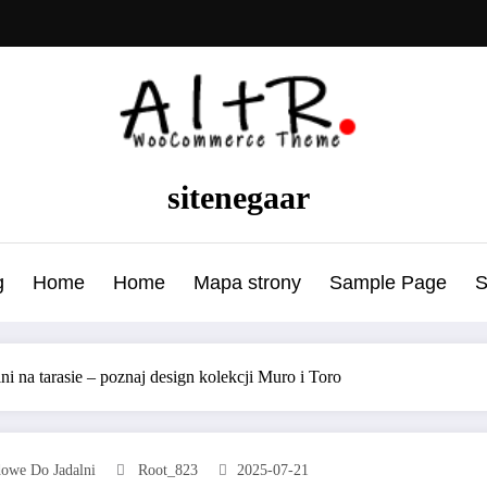
sitenegaar
g
Home
Home
Mapa strony
Sample Page
S
i na tarasie – poznaj design kolekcji Muro i Toro
owe Do Jadalni
Root_823
2025-07-21