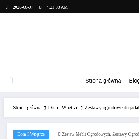
Skip
2026-08-07
4:21:09 AM
to
content
Strona główna
Blo
Strona główna
Dom i Wnętrze
Zestawy ogrodowe do jadaln
,
Dom I Wnętrze
Zestaw Mebli Ogrodowych
Zestawy Ogrod