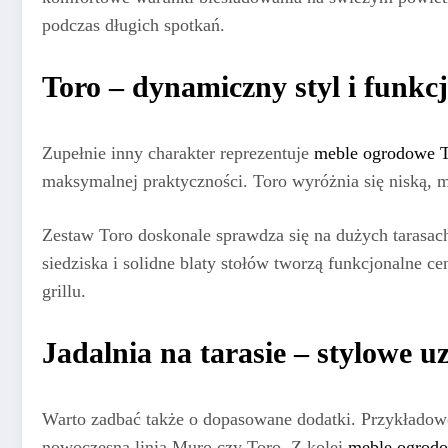
podczas długich spotkań.
Toro – dynamiczny styl i funkc
Zupełnie inny charakter reprezentuje
meble ogrodowe T
maksymalnej praktyczności. Toro wyróżnia się niską, m
Zestaw Toro doskonale sprawdza się na dużych tarasach
siedziska i solidne blaty stołów tworzą funkcjonalne 
grillu.
Jadalnia na tarasie – stylowe u
Warto zadbać także o dopasowane dodatki. Przykłado
nowoczesną linią Muro czy Toro. Z kolei
meble ogrodo