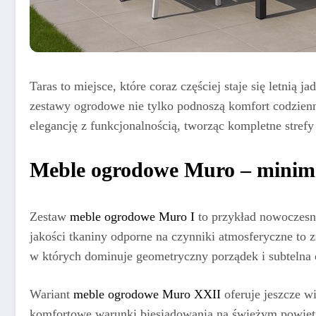
Taras to miejsce, które coraz częściej staje się letnią
zestawy ogrodowe nie tylko podnoszą komfort codzienne
elegancję z funkcjonalnością, tworząc kompletne stre
Meble ogrodowe Muro – minim
Zestaw
meble ogrodowe Muro I
to przykład nowoczesne
jakości tkaniny odporne na czynniki atmosferyczne to 
w których dominuje geometryczny porządek i subtelna 
Wariant
meble ogrodowe Muro XXII
oferuje jeszcze wi
komfortowe warunki biesiadowania na świeżym powie