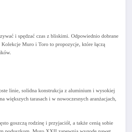
poczywać i spędzać czas z bliskimi. Odpowiednio dobrane
 Kolekcje Muro i Toro to propozycje, które łączą
ików.
te linie, solidna konstrukcja z aluminium i wysokiej
ę na większych tarasach i w nowoczesnych aranżacjach,
sto goszczą rodzinę i przyjaciół, a także cenią sobie
kim poduszkom, Muro XXII zapewnia wygodę nawet