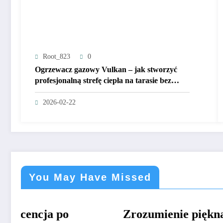
Root_823
0
Ogrzewacz gazowy Vulkan – jak stworzyć
profesjonalną strefę ciepła na tarasie bez
kompromisów?
2026-02-22
You May Have Missed
Zrozumienie piękna
CIEKAWE
Farby 
CIEKAWE