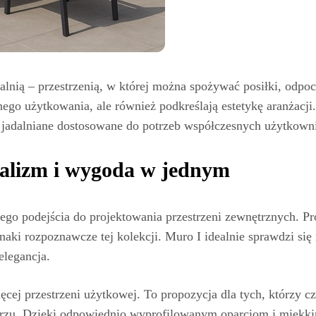
 jadalnią – przestrzenią, w której można spożywać posiłki, od
go użytkowania, ale również podkreślają estetykę aranżacji.
fy jadalniane dostosowane do potrzeb współczesnych użytkown
alizm i wygoda w jednym
go podejścia do projektowania przestrzeni zewnętrznych. Pros
znaki rozpoznawcze tej kolekcji. Muro I idealnie sprawdzi si
elegancja.
ęcej przestrzeni użytkowej. To propozycja dla tych, którzy czę
trzu. Dzięki odpowiednio wyprofilowanym oparciom i mięk