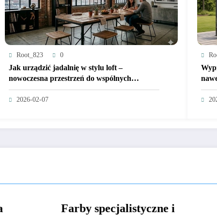
Root_823
0
Ro
Jak urządzić jadalnię w stylu loft –
Wypr
nowoczesna przestrzeń do wspólnych
nawe
posiłków
2026-02-07
20
specjalistyczne i
Zwrot podatku z 
CIEKAWE