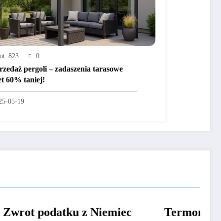
ot_823
0
zedaż pergoli – zadaszenia tarasowe
t 60% taniej!
25-05-19
Niemiec
Termometry do kąpieli
CIEKAWE