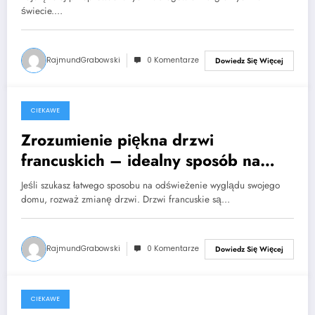
świecie.…
RajmundGrabowski
0 Komentarze
Dowiedz Się Więcej
CIEKAWE
2023-05-03
Zrozumienie piękna drzwi
francuskich – idealny sposób na
zmianę wyglądu Twojego domu
Jeśli szukasz łatwego sposobu na odświeżenie wyglądu swojego
domu, rozważ zmianę drzwi. Drzwi francuskie są…
RajmundGrabowski
0 Komentarze
Dowiedz Się Więcej
CIEKAWE
2023-04-09