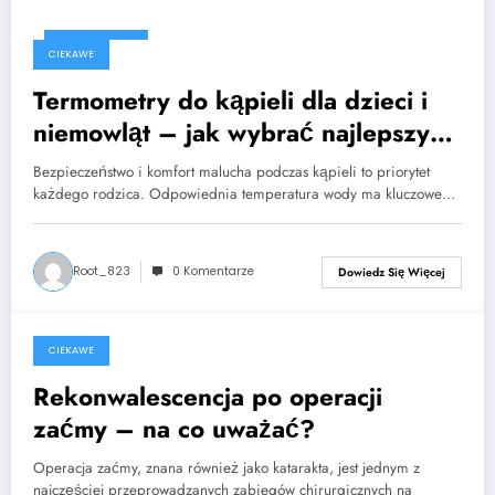
2025-03-25
CIEKAWE
Termometry do kąpieli dla dzieci i
niemowląt – jak wybrać najlepszy
model?
Bezpieczeństwo i komfort malucha podczas kąpieli to priorytet
każdego rodzica. Odpowiednia temperatura wody ma kluczowe…
Root_823
0 Komentarze
Dowiedz Się Więcej
CIEKAWE
2023-05-06
Rekonwalescencja po operacji
zaćmy – na co uważać?
Operacja zaćmy, znana również jako katarakta, jest jednym z
najczęściej przeprowadzanych zabiegów chirurgicznych na