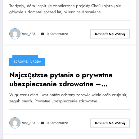
Tradycja, która inspiruje współczesne projekty Choć kojarzą się
głównie z domami sprzed lat, okiennice drewniane…
Dowiedz Się Więcej
Root_823
0 Komentarze
2025-04-23
ZDROWIE I URODA
Najczęstsze pytania o prywatne
ubezpieczenie zdrowotne –
odpowiedzi i porady
W gąszczu ofert i wariantów ochrony zdrowia wiele osób czuje się
zagubionych. Prywatne ubezpieczenie zdrowotne…
Dowiedz Się Więcej
Root_823
0 Komentarze