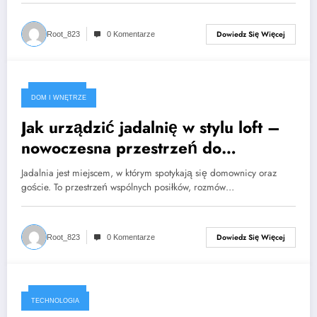
Dowiedz Się Więcej
Root_823
0 Komentarze
2026-02-07
DOM I WNĘTRZE
Jak urządzić jadalnię w stylu loft –
nowoczesna przestrzeń do
wspólnych posiłków
Jadalnia jest miejscem, w którym spotykają się domownicy oraz
goście. To przestrzeń wspólnych posiłków, rozmów…
Dowiedz Się Więcej
Root_823
0 Komentarze
2025-10-06
TECHNOLOGIA