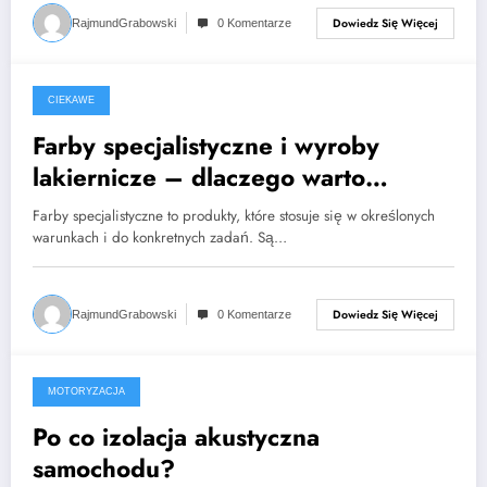
Dowiedz Się Więcej
RajmundGrabowski
0 Komentarze
CIEKAWE
2023-04-09
Farby specjalistyczne i wyroby
lakiernicze – dlaczego warto
wybierać producentów takich jak
Farby specjalistyczne to produkty, które stosuje się w określonych
Aksil?
warunkach i do konkretnych zadań. Są…
Dowiedz Się Więcej
RajmundGrabowski
0 Komentarze
MOTORYZACJA
2023-01-10
Po co izolacja akustyczna
samochodu?