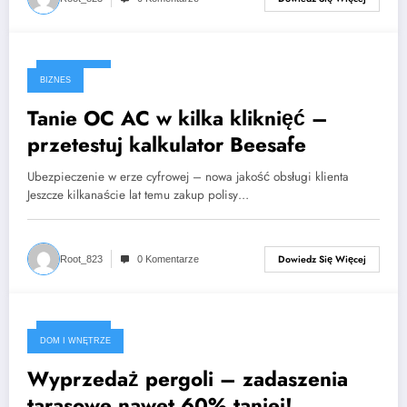
2025-06-12
BIZNES
Tanie OC AC w kilka kliknięć –
przetestuj kalkulator Beesafe
Ubezpieczenie w erze cyfrowej – nowa jakość obsługi klienta
Jeszcze kilkanaście lat temu zakup polisy…
Dowiedz Się Więcej
Root_823
0 Komentarze
2025-05-19
DOM I WNĘTRZE
Wyprzedaż pergoli – zadaszenia
tarasowe nawet 60% taniej!