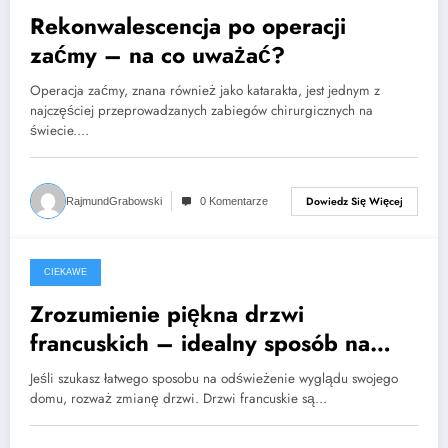
Rekonwalescencja po operacji
zaćmy – na co uważać?
Operacja zaćmy, znana również jako katarakta, jest jednym z
najczęściej przeprowadzanych zabiegów chirurgicznych na
świecie.…
Dowiedz Się Więcej
RajmundGrabowski
0 Komentarze
CIEKAWE
2023-05-03
Zrozumienie piękna drzwi
francuskich – idealny sposób na
zmianę wyglądu Twojego domu
Jeśli szukasz łatwego sposobu na odświeżenie wyglądu swojego
domu, rozważ zmianę drzwi. Drzwi francuskie są…