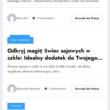
każdego rodzica. Odpowiednia temperatura wody ma kluczowe…
Dowiedz Się Więcej
Root_823
0 Komentarze
2023-09-17
DOM I WNĘTRZE
Odkryj magię świec sojowych w
szkle: Idealny dodatek do Twojego
domu
Świece sojowe w szkle to nie tylko źródło światła, ale także
wyjątkowy element dekoracyjny, który…
Dowiedz Się Więcej
RajmundGrabowski
0 Komentarze
CIEKAWE
2023-05-06