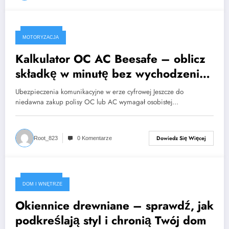
2025-05-04
MOTORYZACJA
Kalkulator OC AC Beesafe – oblicz
składkę w minutę bez wychodzenia
z domu
Ubezpieczenia komunikacyjne w erze cyfrowej Jeszcze do
niedawna zakup polisy OC lub AC wymagał osobistej…
Dowiedz Się Więcej
Root_823
0 Komentarze
2025-04-24
DOM I WNĘTRZE
Okiennice drewniane – sprawdź, jak
podkreślają styl i chronią Twój dom