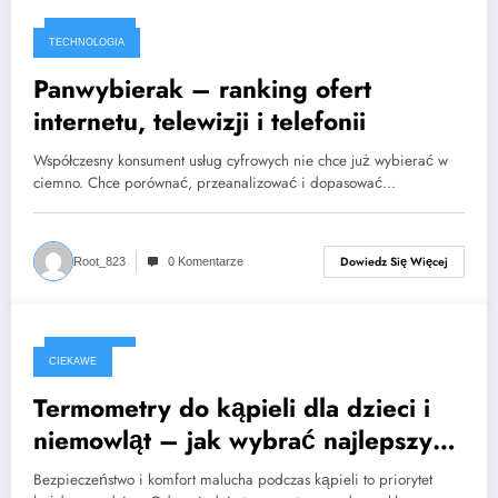
2025-04-12
TECHNOLOGIA
Panwybierak – ranking ofert
internetu, telewizji i telefonii
Współczesny konsument usług cyfrowych nie chce już wybierać w
ciemno. Chce porównać, przeanalizować i dopasować…
Dowiedz Się Więcej
Root_823
0 Komentarze
2025-03-25
CIEKAWE
Termometry do kąpieli dla dzieci i
niemowląt – jak wybrać najlepszy
model?
Bezpieczeństwo i komfort malucha podczas kąpieli to priorytet