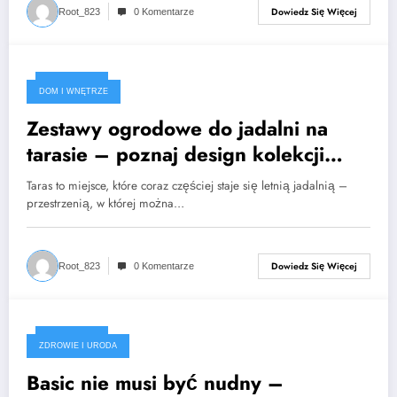
Dowiedz Się Więcej
Root_823
0 Komentarze
2025-07-21
DOM I WNĘTRZE
Zestawy ogrodowe do jadalni na
tarasie – poznaj design kolekcji
Muro i Toro
Taras to miejsce, które coraz częściej staje się letnią jadalnią –
przestrzenią, w której można…
Dowiedz Się Więcej
Root_823
0 Komentarze
2025-06-24
ZDROWIE I URODA
Basic nie musi być nudny –