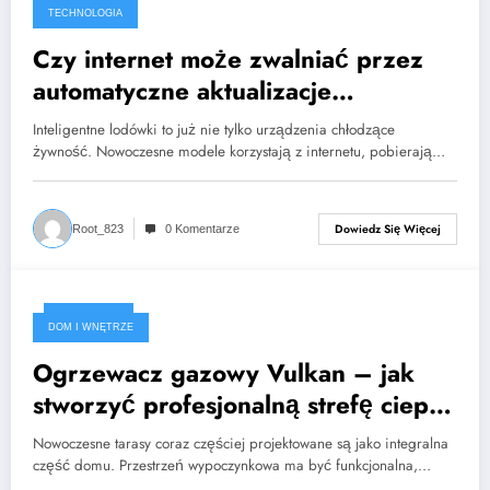
2026-07-26
TECHNOLOGIA
Czy internet może zwalniać przez
automatyczne aktualizacje
inteligentnych lodówek?
Inteligentne lodówki to już nie tylko urządzenia chłodzące
żywność. Nowoczesne modele korzystają z internetu, pobierają…
Dowiedz Się Więcej
Root_823
0 Komentarze
2026-02-22
DOM I WNĘTRZE
Ogrzewacz gazowy Vulkan – jak
stworzyć profesjonalną strefę ciepła
na tarasie bez kompromisów?
Nowoczesne tarasy coraz częściej projektowane są jako integralna
część domu. Przestrzeń wypoczynkowa ma być funkcjonalna,…