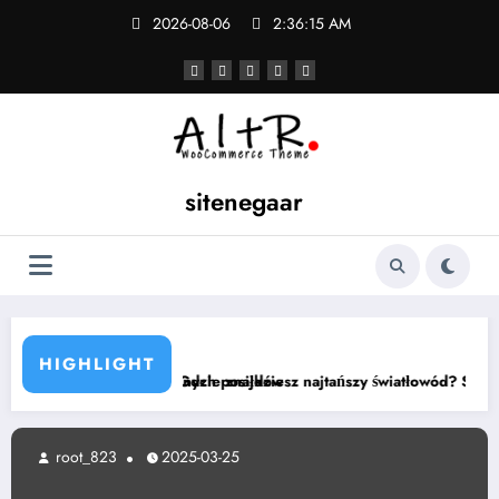
Skip
2026-08-06
2:36:16 AM
to
content
sitenegaar
HIGHLIGHT
do wspólnych posiłków
Gdzie znajdziesz najtańszy światłowód? Sprawdź zestawienie ofe
root_823
2025-03-25