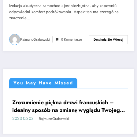
Izolacja akustyczna samochodu jest niezbędna, aby zapewnić
odpowiedni komfort podróżowania. Aspekt ten ma szczególne
znaczenie…
Dowiedz Się Więcej
RajmundGrabowski
0 Komentarze
You May Have Missed
zumienie piękna drzwi francuskich –
EKAWE
Farb
CIEK
ealny sposób na zmianę wyglądu Twojego
dla
mu
taki
3-05-03
2023-
RajmundGrabowski