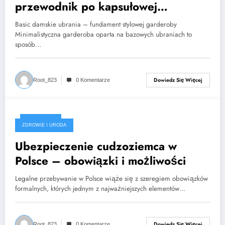
przewodnik po kapsułowej
garderobie Flawless
Basic damskie ubrania – fundament stylowej garderoby
Minimalistyczna garderoba oparta na bazowych ubraniach to
sposób…
Dowiedz Się Więcej
Root_823
0 Komentarze
2025-06-18
ZDROWIE I URODA
Ubezpieczenie cudzoziemca w
Polsce – obowiązki i możliwości
Legalne przebywanie w Polsce wiąże się z szeregiem obowiązków
formalnych, których jednym z najważniejszych elementów…
Dowiedz Się Więcej
Root_823
0 Komentarze