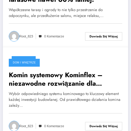
Współczesne tarasy i ogrody to nie tylko przestrzenie do
odpoczynku, ale przedłużenie salonu, miejsce relaksu,…
Dowiedz Się Więcej
Root_823
0 Komentarze
2025-05-07
DOM I WNĘTRZE
Komin systemowy Kominflex –
niezawodne rozwiązanie dla
każdego budynku
Wybór odpowiedniego systemu kominowego to kluczowy element
każdej inwestycji budowlanej. Od prawidłowego działania komina
zależy…
Dowiedz Się Więcej
Root_823
0 Komentarze