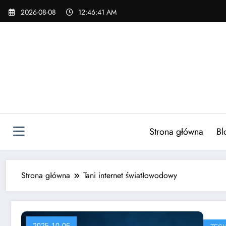
Skip
2026-08-08
12:46:41 AM
to
content
Strona główna
Bl
Strona główna
Tani internet światłowodowy
2025-10-06