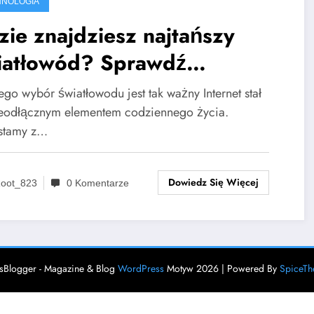
HNOLOGIA
ie znajdziesz najtańszy
iatłowód? Sprawdź
tawienie ofert
ego wybór światłowodu jest tak ważny Internet stał
ieodłącznym elementem codziennego życia.
stamy z…
Dowiedz Się Więcej
oot_823
0 Komentarze
Blogger - Magazine & Blog
WordPress
Motyw 2026 | Powered By
SpiceT