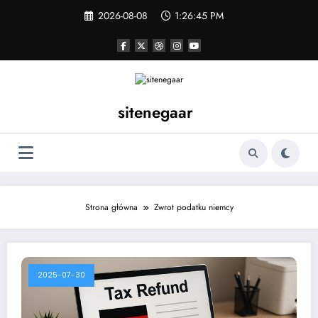
Skip
2026-08-08
1:26:45 PM
to
content
sitenegaar
Strona główna
Zwrot podatku niemcy
2025-07-30