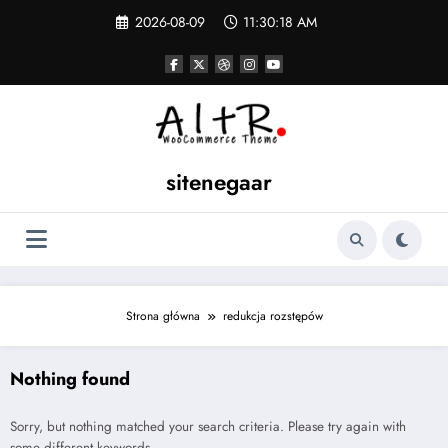
Skip
2026-08-09
11:30:18 AM
to
content
sitenegaar
Strona główna
redukcja rozstępów
Nothing found
Sorry, but nothing matched your search criteria. Please try again with
some different keywords.