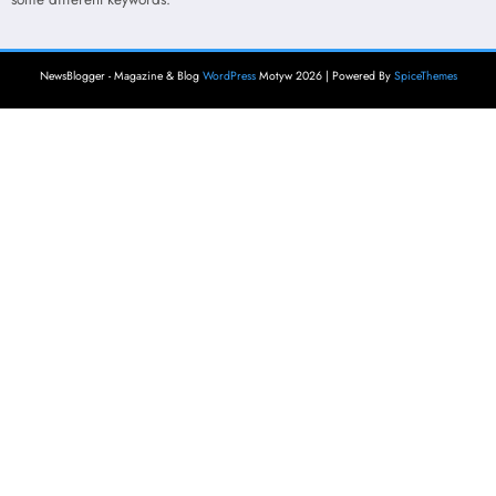
NewsBlogger - Magazine & Blog
WordPress
Motyw 2026 | Powered By
SpiceThemes