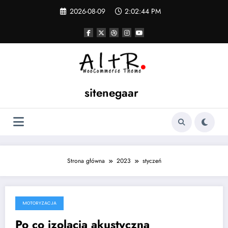
Skip
2026-08-09
2:02:44 PM
to
content
sitenegaar
Strona główna
2023
styczeń
MOTORYZACJA
2023-01-10
Po co izolacja akustyczna