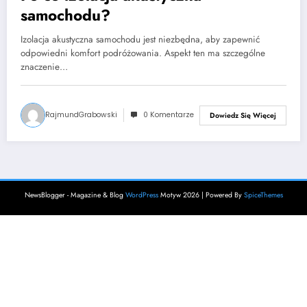
samochodu?
Izolacja akustyczna samochodu jest niezbędna, aby zapewnić
odpowiedni komfort podróżowania. Aspekt ten ma szczególne
znaczenie…
RajmundGrabowski
0 Komentarze
Dowiedz Się Więcej
NewsBlogger - Magazine & Blog
WordPress
Motyw 2026 | Powered By
SpiceThemes